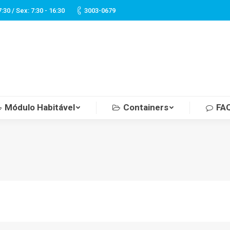
7:30 / Sex: 7:30 - 16:30
3003-0679
Módulo Habitável
Containers
FA
Você está aqui: