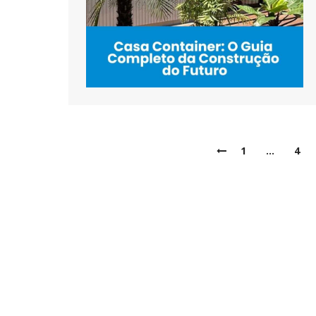
1
…
4