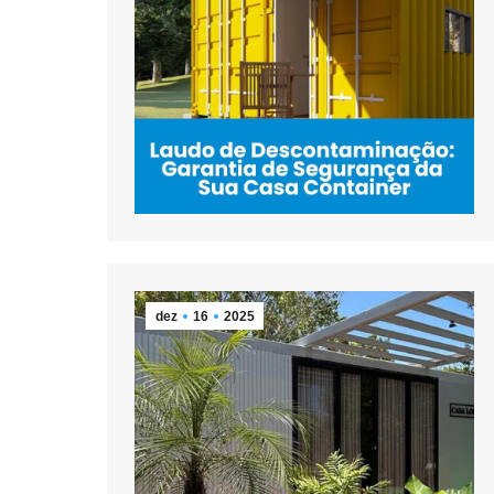
dez
16
2025