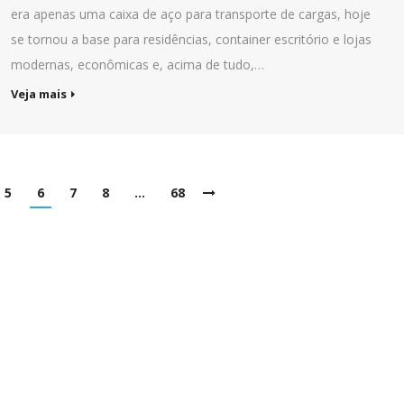
era apenas uma caixa de aço para transporte de cargas, hoje
se tornou a base para residências, container escritório e lojas
modernas, econômicas e, acima de tudo,…
Veja mais
5
6
7
8
…
68