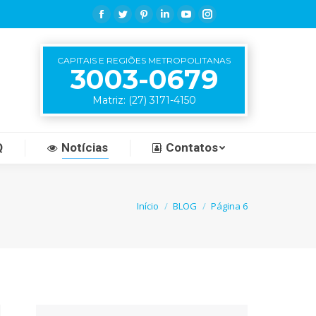
Facebook
Twitter
Pinterest
Linkedin
YouTube
Instagram
CAPITAIS E REGIÕES METROPOLITANAS
3003-0679
Matriz: (27) 3171-4150
Q
Notícias
Contatos
Início
BLOG
Página 6