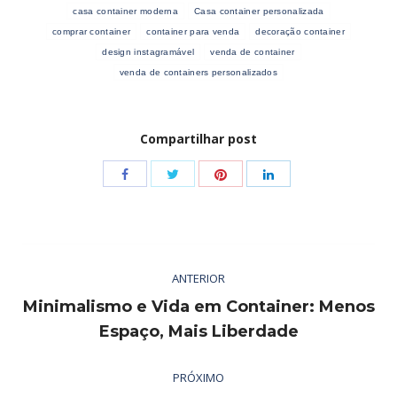
casa container moderna
Casa container personalizada
comprar container
container para venda
decoração container
design instagramável
venda de container
venda de containers personalizados
Compartilhar post
Share
Share
Share
Share
with
with
with
with
Twitter
Pinterest
Facebook
LinkedIn
Navegação
ANTERIOR
de
Minimalismo e Vida em Container: Menos
post:
Post
Espaço, Mais Liberdade
anterior:
PRÓXIMO