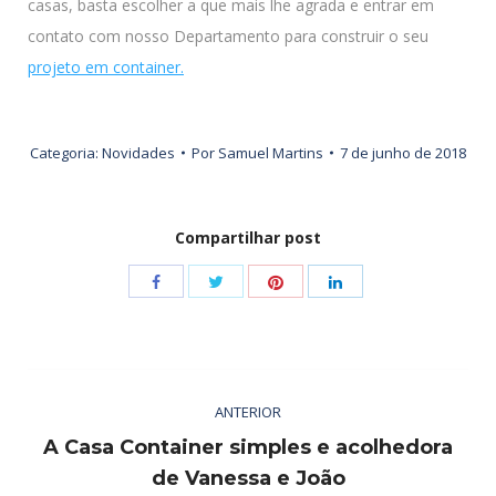
casas, basta escolher a que mais lhe agrada e entrar em
contato com nosso Departamento para construir o seu
projeto em container.
Categoria:
Novidades
Por
Samuel Martins
7 de junho de 2018
Compartilhar post
Share
Share
Share
Share
with
with
with
with
Twitter
Pinterest
Facebook
LinkedIn
Navegação
ANTERIOR
de
A Casa Container simples e acolhedora
post:
Post
de Vanessa e João
anterior: