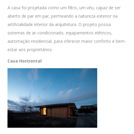
A casa foi projetada como um filtro, um véu, capaz de ser
aberto de par em par, permeando a natureza exterior na
artificialidade interior da arquitetura. O projeto possui
sistemas de ar-condicionado, equipamentos elétricos,
automação residencial, para oferecer maior conforto e bem-
estar aos proprietários.
Casa Horizontal