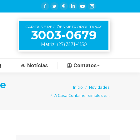
Facebook
Twitter
Pinterest
Linkedin
YouTube
Instagram
CAPITAIS E REGIÕES METROPOLITANAS
3003-0679
Matriz: (27) 3171-4150
Q
Notícias
Contatos
 e
Você está aqui:
Início
Novidades
A Casa Container simples e…