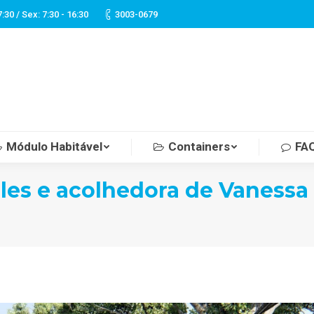
7:30 / Sex: 7:30 - 16:30
3003-0679
Módulo Habitável
Containers
FA
les e acolhedora de Vanessa