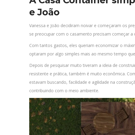
A Casa Container simp
e João
Vanessa e João decidiram noivar e começaram os prep
se preocupar com o casamento precisam começar a d
Com tantos gastos, eles queriam economizar o máxim
optaram por algo simples mais ao mesmo tempo que 
Depois de pesquisar muito tiveram a ideia de constru
resistente e prática, também é muito econômica. Com 
estavam buscando, facilidade e agilidade na construçã
contribuindo com o meio ambiente.