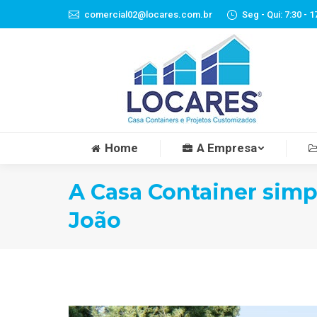
comercial02@locares.com.br
Seg - Qui: 7:30 - 1
Home
A Empresa
A Casa Container simp
João