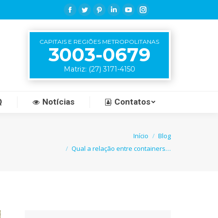
Facebook
Twitter
Pinterest
Linkedin
YouTube
Instagram
CAPITAIS E REGIÕES METROPOLITANAS
3003-0679
Matriz: (27) 3171-4150
Q
Notícias
Contatos
Você está aqui:
Início
Blog
Qual a relação entre containers…