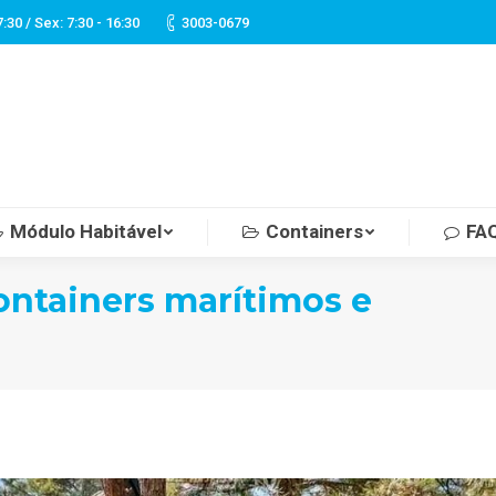
7:30 / Sex: 7:30 - 16:30
3003-0679
Módulo Habitável
Containers
FA
containers marítimos e