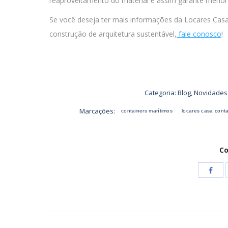
reaproveitamento do material e assim garante menor d
Se você deseja ter mais informações da Locares Cas
construção de arquitetura sustentável,
fale conosco
!
Categoria:
Blog
,
Novidades
Marcações:
containers marítimos
locares casa cont
Co
Shar
with
Face
Navegação