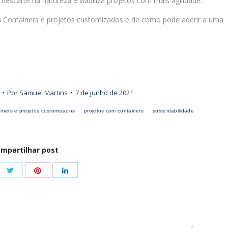
escarte na natureza e viabiliza projetos com mais agilidade.
a Containers e projetos customizados e de como pode aderir a uma
Por
Samuel Martins
7 de junho de 2021
ainers e projetos customizados
projetos com containers
sustentabilidade
mpartilhar post
Share
Share
e
Share
with
with
with
Twitter
Pinterest
book
LinkedIn