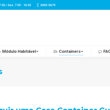
7:30 / Sex: 7:30 - 16:30
3003-0679
Módulo Habitável
Containers
FA
s
Você es