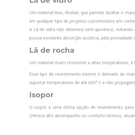
Lã de vidro
Um material leve, flexível, que permite facilitar o m
em qualquer tipo de projetos customizados em contai
A Lã de vidro não deteriora nem apodrece, evitando
possui excelente absorção acústica, pela porosidade 
Lã de rocha
Um material muito resistente a altas temperaturas, é
Esse tipo de revestimento interno é derivado de mat
suportar temperaturas de até 600° C e não propaga
Isopor
O isopor é uma ótima opção de revestimento para 
Oferece alto desempenho no conforto térmico, atuand