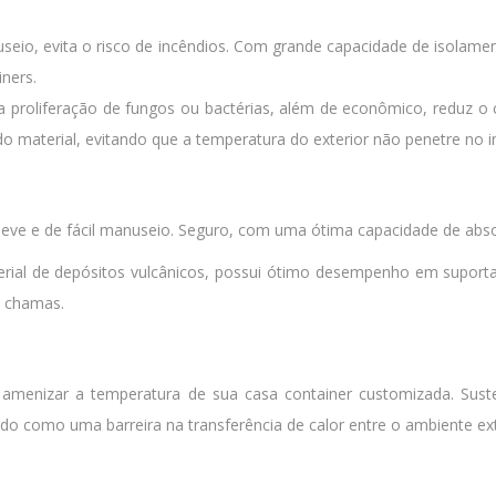
anuseio, evita o risco de incêndios. Com grande capacidade de isolam
ners.
 a proliferação de fungos ou bactérias, além de econômico, reduz o
do material, evitando que a temperatura do exterior não penetre no 
 leve e de fácil manuseio. Seguro, com uma ótima capacidade de abs
erial de depósitos vulcânicos, possui ótimo desempenho em suportar
m chamas.
amenizar a temperatura de sua casa container customizada. Suste
o como uma barreira na transferência de calor entre o ambiente ext