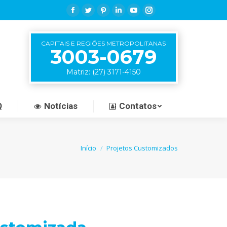
Facebook
Twitter
Pinterest
Linkedin
YouTube
Instagram
CAPITAIS E REGIÕES METROPOLITANAS
3003-0679
Matriz: (27) 3171-4150
Q
Notícias
Contatos
tá aqui:
Início
Projetos Customizados