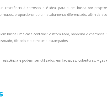
 resistência à corrosão e é ideal para quem busca por projeto
 formatos, proporcionando um acabamento diferenciado, além de e
uem busca uma casa container customizada, moderna e charmosa. Vers
 bisotado, filetado e até mesmo estampados.
 resistência e podem ser utilizados em fachadas, coberturas, vigas 
s