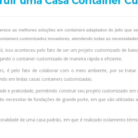
truir uma Casa Container C
ferece as melhores soluções em containers adaptados do jeito que 
o containers customizados inovadores, atendendo todas as necessidades
il, isso aconteceu pelo fato de ser um projeto customizado de baix
regando o container customizado de maneira rápida e eficiente.
rs, é pelo fato de colaborar com o meio ambiente, por se trata
ando em lindas casas containers customizadas.
de e praticidade, permitindo construir seu projeto customizado em qua
não necessitar de fundações de grande porte, em que são utilizadas
alidade de uma casa padrão, em que é realizado isolamento térmic