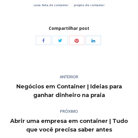
casa feita de container
projeto de container
Compartilhar post
Share
Share
Share
Share
with
with
with
with
Twitter
Pinterest
Facebook
LinkedIn
Navegação
ANTERIOR
de
Negócios em Container | Ideias para
post:
Post
ganhar dinheiro na praia
anterior:
PRÓXIMO
Abrir uma empresa em container | Tudo
Próximo
que você precisa saber antes
post: