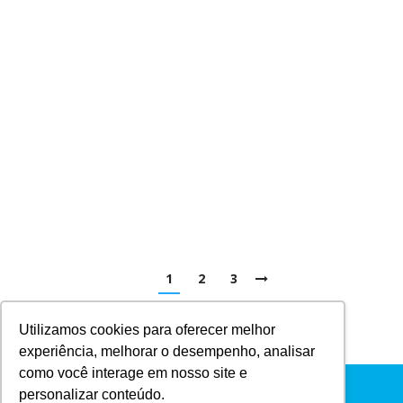
Blog
Por
Samuel Martins
26 de junho de 2020
Construir casa container no campo ou na cidade?
Você decidiu construir uma casa container, mas a
dúvida é onde instalá-la: na cidade ou no campo? A
escolha dependerá de sua necessidade e objetivo, ou
seja, se for para descansar aos finais de semana a
casa container no campo será a melhor alternativa.
Mas, se a…
1
2
3
Utilizamos cookies para oferecer melhor
experiência, melhorar o desempenho, analisar
como você interage em nosso site e
Menu Principal
personalizar conteúdo.