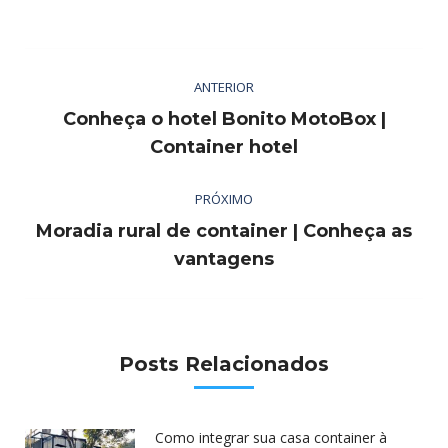
with
with
with
Twitter
Pinterest
Facebook
LinkedIn
Navegação
ANTERIOR
de
Conheça o hotel Bonito MotoBox |
post:
Post
Container hotel
anterior:
PRÓXIMO
Moradia rural de container | Conheça as
Próximo
vantagens
post:
Posts Relacionados
Como integrar sua casa container à