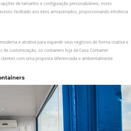
opções de tamanho e configuração personalizáveis, esses
cesso facilitado aos itens armazenados, proporcionando eficiência
moderna e atrativa para expandir seus negócios de forma criativa e
es de customização, os containers loja da Casa Container
 clientes com uma proposta diferenciada e ambientalmente
ontainers