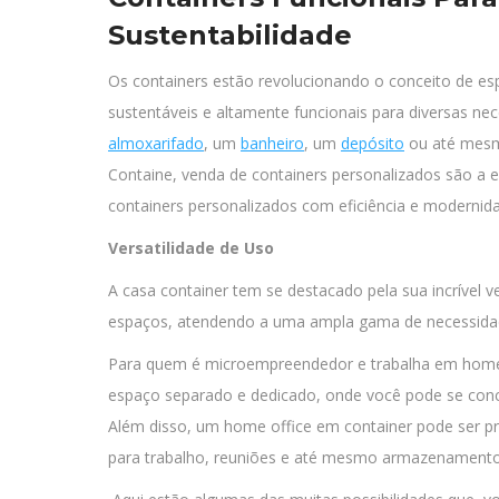
Sustentabilidade
Os containers estão revolucionando o conceito de e
sustentáveis e altamente funcionais para diversas ne
almoxarifado
, um
banheiro
, um
depósito
ou até mesmo
Containe, venda de containers personalizados são a
containers personalizados com eficiência e modernid
Versatilidade de Uso
A casa container tem se destacado pela sua incrível v
espaços, atendendo a uma ampla gama de necessidad
Para quem é microempreendedor e trabalha em home o
espaço separado e dedicado, onde você pode se conce
Além disso, um home office em container pode ser p
para trabalho, reuniões e até mesmo armazenamento