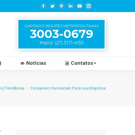
Facebook
Twitter
Pinterest
Linkedin
YouTube
Instagram
CAPITAIS E REGIÕES METROPOLITANAS
3003-0679
Matriz: (27) 3171-4150
Q
Notícias
Contatos
es|Tendência
Containers Funcionais Para sua Empresa