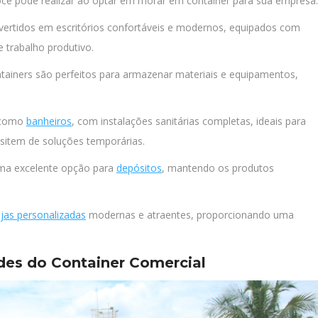
ocê pode realizar ao optar em morar em container para sua empresa:
vertidos em escritórios confortáveis e modernos, equipados com
 trabalho produtivo.
ntainers são perfeitos para armazenar materiais e equipamentos,
r como
banheiros
, com instalações sanitárias completas, ideais para
ssitem de soluções temporárias.
 uma excelente opção para
depósitos
, mantendo os produtos
ojas personalizadas
modernas e atraentes, proporcionando uma
des do Container Comercial