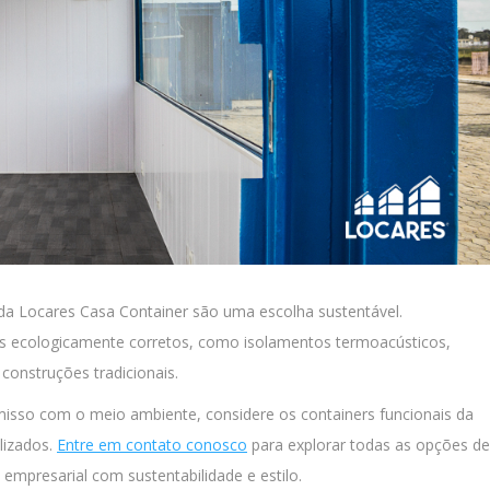
s da Locares Casa Container são uma escolha sustentável.
iais ecologicamente corretos, como isolamentos termoacústicos,
construções tradicionais.
isso com o meio ambiente, considere os containers funcionais da
lizados.
Entre em contato conosco
para explorar todas as opções de
 empresarial com sustentabilidade e estilo.