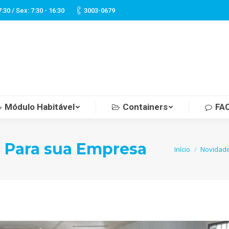
7:30 / Sex: 7:30 - 16:30
3003-0679
Módulo Habitável
Containers
FA
s Para sua Empresa
Você está aqui:
Início
Novidad