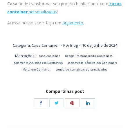
Casa
pode transformar seu projeto habitacional com
casas
container
personalizadas
!
Acesse nosso site e faça um
orçamento
.
Categoria:
Casa Container
Por
Blog
10 de junho de 2024
Marcações:
casa container
Design Personalizado Containers
Isolamento Acústico em Containers
Isolamento Térmico em Containers
Morar em Container
venda de containers personalizados
Compartilhar post
Share
Share
Share
Share
with
with
with
with
Twitter
Pinterest
Facebook
LinkedIn