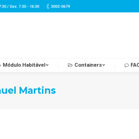
7:30 / Sex: 7:30 - 16:30
3003-0679
Módulo Habitável
Containers
FA
uel Martins
Você está aqu