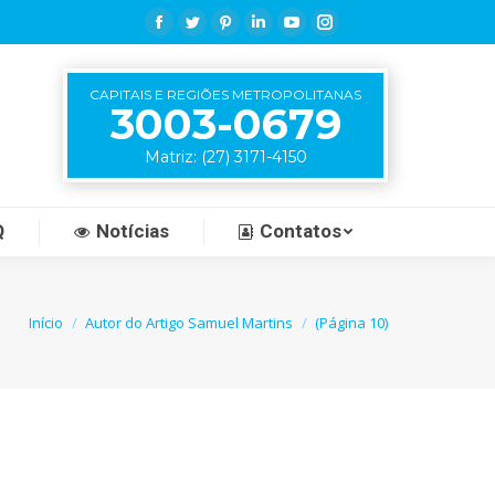
Facebook
Twitter
Pinterest
Linkedin
YouTube
Instagram
CAPITAIS E REGIÕES METROPOLITANAS
3003-0679
Matriz: (27) 3171-4150
Q
Notícias
Contatos
i:
Início
Autor do Artigo Samuel Martins
(Página 10)