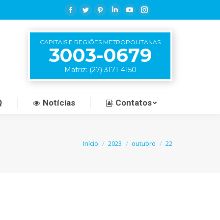
Facebook
Twitter
Pinterest
Linkedin
YouTube
Instagram
CAPITAIS E REGIÕES METROPOLITANAS
3003-0679
Matriz: (27) 3171-4150
Q
Notícias
Contatos
Você está aqui:
Início
2023
outubro
22