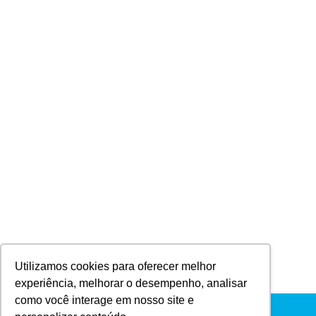
alguns projetos inspiradores
Sem categoria
Por
Samuel Martins
18 de outubro de 2018
A casa container está sendo cada vez mais utilizada
no setor da construção civil no Brasil. De simples
estruturas metálicas podem ser transformadas em
projetos elegantes e sofisticados. Há diversas
vantagens em investir em uma casa de container,
que englobam desde sustentabilidade, economia e
praticidade. Mas, você já parou para pensar que é
possível construir…
Utilizamos cookies para oferecer melhor
experiência, melhorar o desempenho, analisar
como você interage em nosso site e
Menu Principal