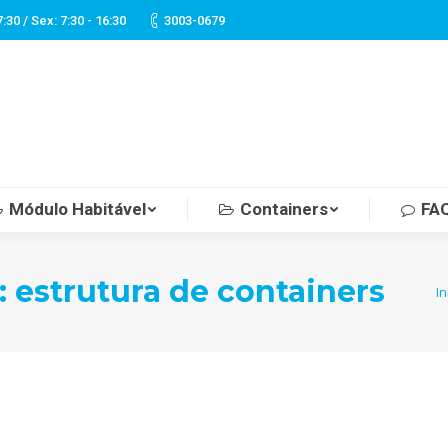
7:30 / Sex: 7:30 - 16:30
3003-0679
Módulo Habitável
Containers
FA
Módulo Habitável
Containers
FA
:
estrutura de containers
Você
In