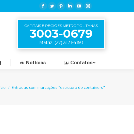
Q
Notícias
Contatos
Facebook
Twitter
Pinterest
Linkedin
YouTube
Instagram
CAPITAIS E REGIÕES METROPOLITANAS
3003-0679
Matriz: (27) 3171-4150
Q
Notícias
Contatos
 está aqui:
ício
Entradas com marcações "estrutura de containers"