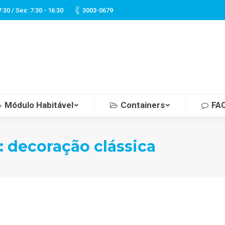
7:30 / Sex: 7:30 - 16:30
3003-0679
Módulo Habitável
Containers
FA
Módulo Habitável
Containers
FA
:
decoração clássica
Você 