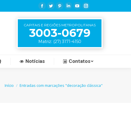
Q
Notícias
Contatos
Facebook
Twitter
Pinterest
Linkedin
YouTube
Instagram
CAPITAIS E REGIÕES METROPOLITANAS
3003-0679
Matriz: (27) 3171-4150
Q
Notícias
Contatos
está aqui:
Início
Entradas com marcações "decoração clássica"